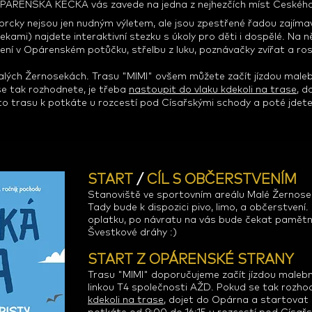
OPÁRENSKÁ KECKA vás zavede na jedna z nejhezčích míst Českého
 prcky nejsou jen nudným výletem, ale jsou zpestřené řadou zajíma
mi) najdete interaktivní stezku s úkoly pro děti i dospělé. Na ně
ení v Opárenském potůčku, střelbu z luku, poznávačky zvířat a rostl
v Malých Žernosekách. Trasu "MIMI" ovšem můžete začít jízdou mal
se tak rozhodnete, je třeba
nastoupit do vlaku kdekoli na trase
, d
uto trasu k potkáte u rozcestí pod Císařskými schody
a poté jdet
START
/
CÍL S OBČERSTVENÍM
Stanoviště ve sportovním areálu Malé Žernose
Tady bude k dispozici pivo, limo, a občerstvení
oplatku, po návratu na vás bude čekat pamětní 
Švestkové dráhy :)
START Z OPÁRENSKÉ STRANY
Trasu "MIMI"
doporučujeme začít jízdou
malebn
linkou T4 společnosti AŽD. Pokud se tak rozho
kdekoli na trase
, dojet do Opárna a startovat