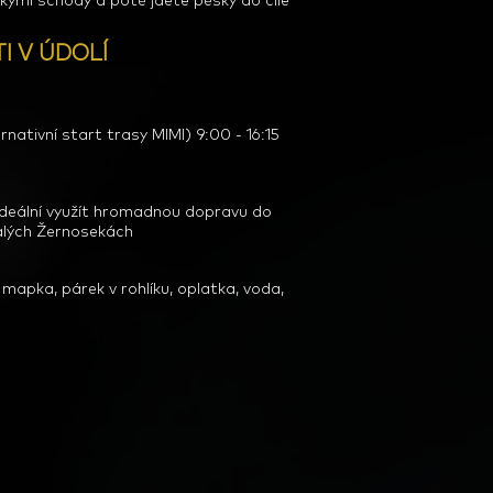
řskými schody
a poté jdete pěšky do cíle
I V ÚDOLÍ
nativní start trasy MIMI) 9:00 - 16:15
. Ideální využít hromadnou dopravu do
alých Žernosekách
ě mapka, párek v rohlíku, oplatka, voda,