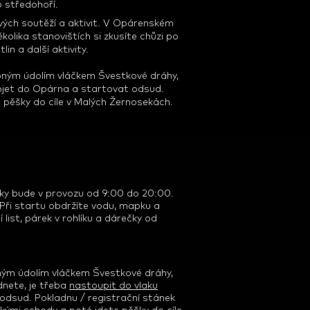
 středohoří.
vých soutěží a aktivit. V Opárenském
kolika stanovištích si zkusíte chůzi po
in a další aktivity.
ebným údolím vláčkem Švestkové dráhy,
ojet do Opárna a startovat odsud.
e pěšky do cíle v Malých Žernosekách.
ky bude v provozu od 9:00 do 20:00.
. Při startu obdržíte vodu, mapku a
list, párek v rohlíku a dárečky od
ým údolím vláčkem Švestkové dráhy,
dnete, je třeba
nastoupit do vlaku
 odsud.
Pokladnu / registrační stánek