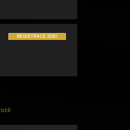
REGISTRACE ZDE!
ístě