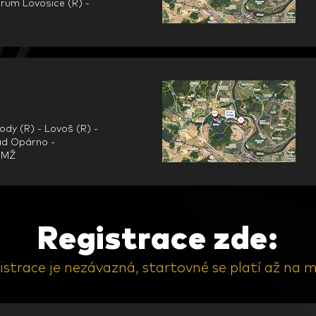
trum Lovosice (R) -
ody (R) - Lovoš (R) -
rad Opárno -
l MŽ
Registrace zde:
istrace je nezávazná, startovné se platí až na m