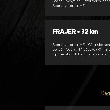
Boreč - Vchynice - Informační cen
Sportovní areál M
Ž
FRAJER • 32 km
Sportovní areál MŽ - Císařské sch
Boreč - Ostrý - Milešovka (R) - h
Opárenské údolí - Sportovní areá
Reg