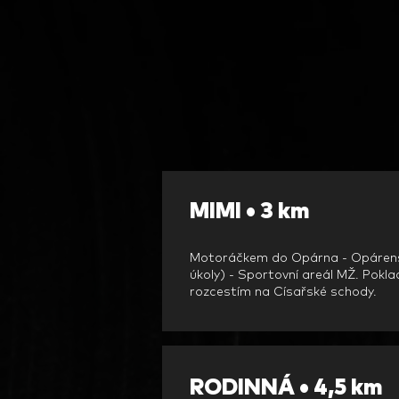
MIMI • 3 km
Motoráčkem do Opárna - Opárensk
úkoly) - Sportovní areál
MŽ.
Pokla
rozcestím na Císařské schody.
RODINNÁ • 4,5 km