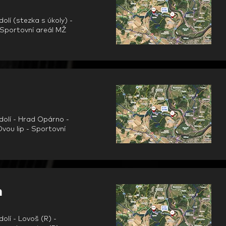
lí (stezka s úkoly) -
 Sportovní areál M
Ž
dolí - Hrad Opárno -
vou lip - Sportovní
m
olí - Lovoš (R) -