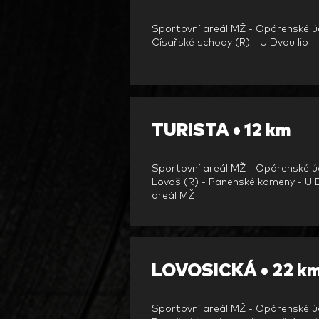
Sportovní areál MŽ - Opárenské údo
Císařské schody (R) - U Dvou lip -
TURISTA • 12 km
Sportovní areál MŽ - Opárenské ú
Lovoš (R) - Panenské kameny - U D
areál M
Ž
LOVOSICKÁ • 22 k
Sportovní areál MŽ - Opárenské úd