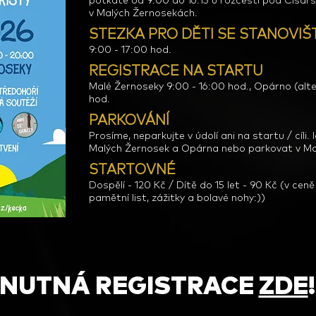
potkáte od 9:00 do 16:15 u rozcestí pod Císa
v Malých Žernosekách.
STEZKA PRO DĚTI SE STANOVIŠT
9:00 - 17:00 hod.
REGISTRACE NA STARTU
Malé Žernoseky 9:00 - 16:00 hod., Opárno (alter
hod.
PARKOVÁNÍ
Prosíme, neparkujte v údolí ani na startu / cíli
Malých Žernosek a Opárna nebo parkovat v M
STARTOVNÉ
Dospělí - 120 Kč / Dítě do 15 let - 90 Kč (v cen
pamětní list, zážitky a bolavé nohy:))
NUTNÁ REGISTRACE
ZDE
!