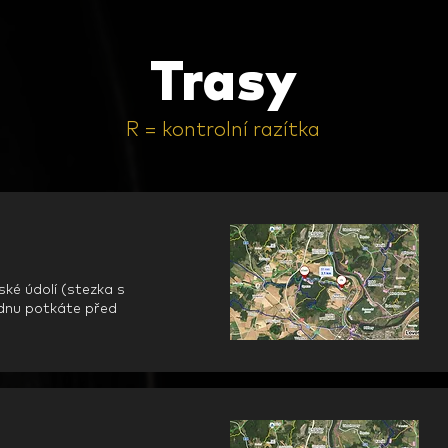
Trasy
R = kontrolní razítka
é údolí (stezka s
dnu potkáte před