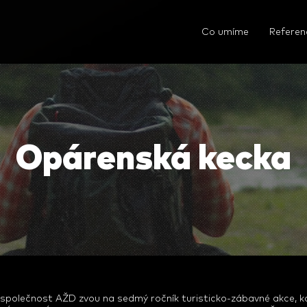
Co umíme
Referen
Opárenská kecka
polečnost AŽD zvou na sedmý ročník turisticko-zábavné akce, kde si